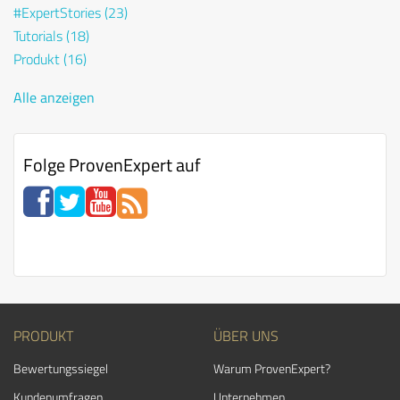
#ExpertStories
(23)
Tutorials
(18)
Produkt
(16)
Alle anzeigen
Folge ProvenExpert auf
PRODUKT
ÜBER UNS
Bewertungssiegel
Warum ProvenExpert?
Kundenumfragen
Unternehmen