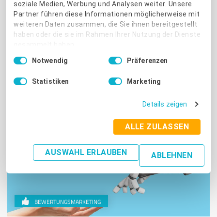
Top-Tipps für einen guten Start
soziale Medien, Werbung und Analysen weiter. Unsere
Partner führen diese Informationen möglicherweise mit
ins neue Jahr
weiteren Daten zusammen, die Sie ihnen bereitgestellt
haben oder die sie im Rahmen Ihrer Nutzung der Dienste
Was ist das beste Geschenk, das Sie sich und Ihrem
gesammelt haben.
Team im neuen Jahr machen können? Wie wäre es mit
Einwilligungsauswahl
Notwendig
Präferenzen
zeitsparenden Tipps und weniger energiezehrenden
Impressum
|
Datenschutzbestimmungen
Alltagsaufgaben?
Statistiken
Marketing
Weiterlesen
Details zeigen
ALLE ZULASSEN
AUSWAHL ERLAUBEN
ABLEHNEN
BEWERTUNGSMARKETING