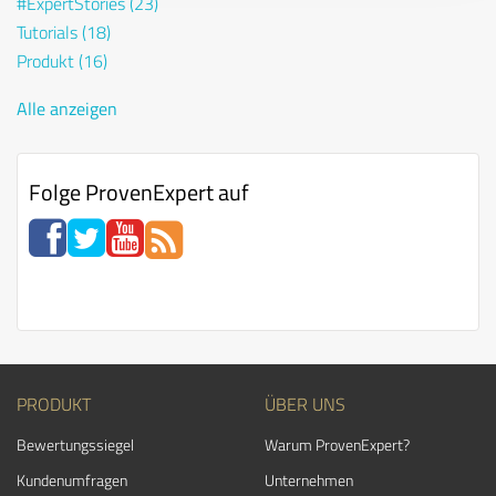
#ExpertStories
(23)
Tutorials
(18)
Produkt
(16)
Alle anzeigen
Folge ProvenExpert auf
PRODUKT
ÜBER UNS
Bewertungssiegel
Warum ProvenExpert?
Kundenumfragen
Unternehmen