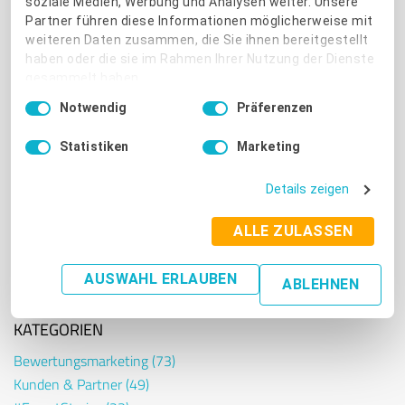
soziale Medien, Werbung und Analysen weiter. Unsere
Google-Sterne in Ihrem
Partner führen diese Informationen möglicherweise mit
Webbaukasten ein
weiteren Daten zusammen, die Sie ihnen bereitgestellt
haben oder die sie im Rahmen Ihrer Nutzung der Dienste
Künstliche Intelligenz
gesammelt haben.
im Marketing: 5 Tipps
Einwilligungsauswahl
Notwendig
für den Einsatz von
Präferenzen
Impressum
|
Datenschutzbestimmungen
ChatGPT
Statistiken
Marketing
Google My Business:
Ein unverzichtbares
Tool für lokale
Details zeigen
Unternehmen
ALLE ZULASSEN
Schlechte Bewertung
kommentieren: Wenn
der Kunde sich
AUSWAHL ERLAUBEN
ABLEHNEN
beschwert
KATEGORIEN
Bewertungsmarketing
(73)
Kunden & Partner
(49)