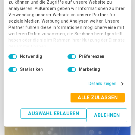
ProvenExpert trifft auf Zapier:
zu können und die Zugriffe auf unsere Website zu
Automatisieren Sie Ihre
analysieren. Außerdem geben wir Informationen zu Ihrer
Verwendung unserer Website an unsere Partner für
Prozesse
soziale Medien, Werbung und Analysen weiter. Unsere
Partner führen diese Informationen möglicherweise mit
Stehen Sie vor der Herausforderung, die vielen Aufgaben
weiteren Daten zusammen, die Sie ihnen bereitgestellt
des Tages zu jonglieren? Drückt die Notwendigkeit,
haben oder die sie im Rahmen Ihrer Nutzung der Dienste
gesammelt haben.
ständig Kundenfeedback zu sammeln, auf Ihre tägliche
Einwilligungsauswahl
ToDo-Liste? Hätten Sie gerne ein Werkzeug, das Ihnen
Notwendig
Präferenzen
Impressum
|
Datenschutzbestimmungen
bei der Automatisierung dieser Prozesse hilft, um mehr
Statistiken
Marketing
Zeit für die strategischen Aspekte Ihres Geschäfts zu
haben? Wenn Sie mit Ja geantwortet haben, haben wir
Details zeigen
gute Nachrichten für Sie!.
ALLE ZULASSEN
Weiterlesen
AUSWAHL ERLAUBEN
ABLEHNEN