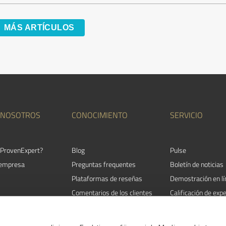
MÁS ARTÍCULOS
 NOSOTROS
CONOCIMIENTO
SERVICIO
 ProvenExpert?
Blog
Pulse
 empresa
Preguntas frequentes
Boletín de noticias
Plataformas de reseñas
Demostración en lí
Comentarios de los clientes
Calificación de exp
ios
Satisfacción del cliente
Directorio de exper
 con
Directrices de revisión