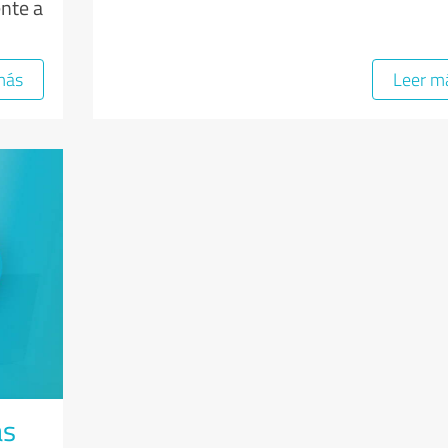
ente a
más
Leer m
ás