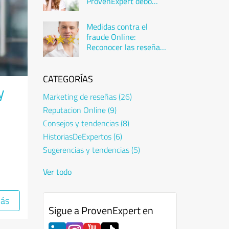
ProvenExpert debo
elegir?
Medidas contra el
fraude Online:
Reconocer las reseñas
falsas
CATEGORÍAS
y
Marketing de reseñas
(26)
Reputacion Online
(9)
Consejos y tendencias
(8)
HistoriasDeExpertos
(6)
Sugerencias y tendencias
(5)
Ver todo
más
Sigue a ProvenExpert en