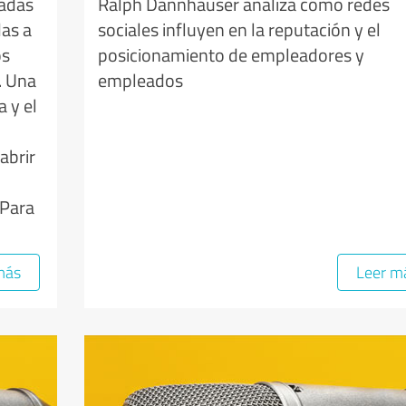
vadas
Ralph Dannhäuser analiza cómo redes
das a
sociales influyen en la reputación y el
os
posicionamiento de empleadores y
. Una
empleados
 y el
abrir
 Para
más
Leer m