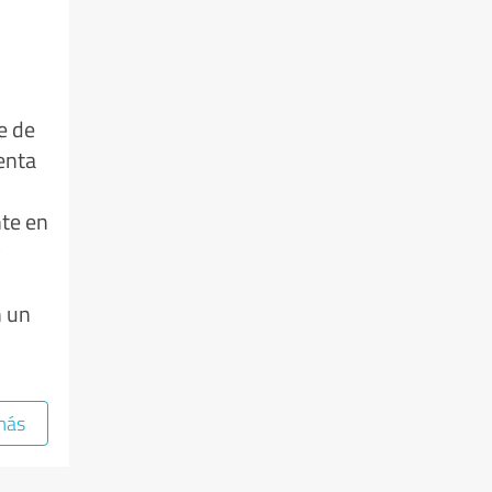
e de
enta
te en
y
n un
más