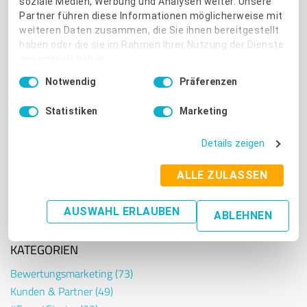
soziale Medien, Werbung und Analysen weiter. Unsere
Google-Sterne in Ihrem
Partner führen diese Informationen möglicherweise mit
Webbaukasten ein
weiteren Daten zusammen, die Sie ihnen bereitgestellt
haben oder die sie im Rahmen Ihrer Nutzung der Dienste
Künstliche Intelligenz
gesammelt haben.
im Marketing: 5 Tipps
Einwilligungsauswahl
Notwendig
für den Einsatz von
Präferenzen
Impressum
|
Datenschutzbestimmungen
ChatGPT
Statistiken
Marketing
Google My Business:
Ein unverzichtbares
Tool für lokale
Details zeigen
Unternehmen
ALLE ZULASSEN
Schlechte Bewertung
kommentieren: Wenn
der Kunde sich
AUSWAHL ERLAUBEN
ABLEHNEN
beschwert
KATEGORIEN
Bewertungsmarketing
(73)
Kunden & Partner
(49)