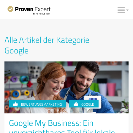
Alle Artikel der Kategorie
Google
BEWERTUNGSMARKETING
GOOGLE
Google My Business: Ein
unverzichtbares Tool für lokale