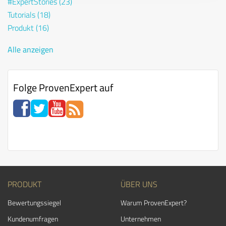
#ExpertStories
(23)
Tutorials
(18)
Produkt
(16)
Alle anzeigen
Folge ProvenExpert auf
PRODUKT
ÜBER UNS
Bewertungssiegel
Warum ProvenExpert?
Kundenumfragen
Unternehmen