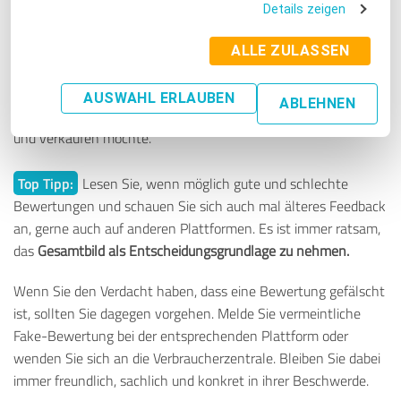
Manchmal bewerten Nutzer nur, um einen Link auf eine
Details zeigen
externe Webseite zu platzieren oder
Werbung für ein
Konkurrenzprodukt zu verbreiten.
Hier handelt es sich oftmals
ALLE ZULASSEN
um Bewertungen ohne fundierte Grundlage.
Selbstverständlich wird jemand eine Dienstleistung oder ein
AUSWAHL ERLAUBEN
ABLEHNEN
Produkt nicht empfehlen, wenn er ein ganz ähnliches anbietet
und verkaufen möchte.
Top Tipp:
Lesen Sie, wenn möglich gute und schlechte
Bewertungen und schauen Sie sich auch mal älteres Feedback
an, gerne auch auf anderen Plattformen. Es ist immer ratsam,
das
Gesamtbild als Entscheidungsgrundlage
zu nehmen.
Wenn Sie den Verdacht haben, dass eine Bewertung gefälscht
ist, sollten Sie dagegen vorgehen. Melde Sie vermeintliche
Fake-Bewertung bei der entsprechenden Plattform oder
wenden Sie sich an die Verbraucherzentrale. Bleiben Sie dabei
immer freundlich, sachlich und konkret in ihrer Beschwerde.