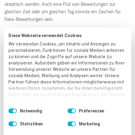
skeptisch werden. Auch eine Flut von Bewertungen zur
gleichen Zeit oder am gleichen Tag könnte ein Zeichen für
Fake-Bewertungen sein.
Tipp 3:
Der Bewertende/die Bewertende
Diese Webseite verwendet Cookies
Wir verwenden Cookies, um Inhalte und Anzeigen zu
Der Name des Bewertenden kann ebenfalls einen Hinweis
personalisieren, Funktionen für soziale Medien anbieten
bereithalten. Folgen in mehreren auffallend positiven
zu können und die Zugriffe auf unsere Website zu
Bewertungen Namen wie „Mäuschen3017“ oder „Hans605“
analysieren. Außerdem geben wir Informationen zu Ihrer
aufeinander, könnte dies ein Schema darstellen. Es muss nicht
Verwendung unserer Website an unsere Partner für
soziale Medien, Werbung und Analysen weiter. Unsere
immer der Vor- und Nachname genannt werden, aber
Partner führen diese Informationen möglicherweise mit
manchmal lohnt es sich, genauer hinzuschauen.
Verschaffen
weiteren Daten zusammen, die Sie ihnen bereitgestellt
Sie sich also einen kurzen
Überblick über die Nutzer hinter den
haben oder die sie im Rahmen Ihrer Nutzung der Dienste
Rezensionen.
gesammelt haben.
Einwilligungsauswahl
Notwendig
Präferenzen
Tipp 4: Eigenwerbung mit Hinweis auf Produkt
Impressum
|
Datenschutzbestimmungen
der eigenen Firma
Statistiken
Marketing