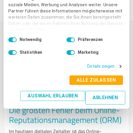
soziale Medien, Werbung und Analysen weiter. Unsere
Beitrag weiterempfehlen:
Partner führen diese Informationen möglicherweise mit
weiteren Daten zusammen, die Sie ihnen bereitgestellt
haben oder die sie im Rahmen Ihrer Nutzung der Dienste
gesammelt haben.
Einwilligungsauswahl
DAS KÖNNTE SIE AUCH INTERESSIEREN
Notwendig
Präferenzen
Impressum
|
Datenschutzbestimmungen
Statistiken
Marketing
Details zeigen
ALLE ZULASSEN
REPUTATION
AUSWAHL ERLAUBEN
ABLEHNEN
Die größten Fehler beim Online-
Reputationsmanagement (ORM)
Im heutigen digitalen Zeitalter ist das Online-