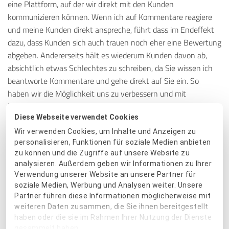
eine Plattform, auf der wir direkt mit den Kunden
kommunizieren können. Wenn ich auf Kommentare reagiere
und meine Kunden direkt anspreche, führt dass im Endeffekt
dazu, dass Kunden sich auch trauen noch eher eine Bewertung
abgeben. Andererseits hält es wiederum Kunden davon ab,
absichtlich etwas Schlechtes zu schreiben, da Sie wissen ich
beantworte Kommentare und gehe direkt auf Sie ein. So
haben wir die Möglichkeit uns zu verbessern und mit
konstruktiver Kritik auch nachhaltig Probleme zu lösen.
Diese Webseite verwendet Cookies
Warum würden Sie unsere Plattform an andere
Wir verwenden Cookies, um Inhalte und Anzeigen zu
Einzelhändler weiterempfehlen?
personalisieren, Funktionen für soziale Medien anbieten
zu können und die Zugriffe auf unsere Website zu
analysieren. Außerdem geben wir Informationen zu Ihrer
Bewertungen werden immer wichtiger und da es viele
Verwendung unserer Website an unsere Partner für
Möglichkeiten gibt, ein Unternehmen online zu bewerten,
soziale Medien, Werbung und Analysen weiter. Unsere
bietet ProvenExpert an dieser Stelle die beste Lösung, um alle
Partner führen diese Informationen möglicherweise mit
an einem Ort zu sammeln. Zudem ist das Preis-Leistungs-
weiteren Daten zusammen, die Sie ihnen bereitgestellt
Verhältnis super, ich glaube es gibt kein Portal, dass für diesen
haben oder die sie im Rahmen Ihrer Nutzung der Dienste
gesammelt haben.