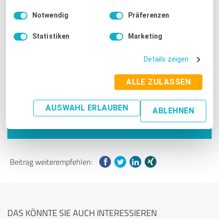
Preis das Gleiche bietet. Ich kann ProvenExpert wirklich an
Einwilligungsauswahl
jeden weiterempfehlen.
Notwendig
Präferenzen
Impressum
|
Datenschutzbestimmungen
Statistiken
Marketing
Details zeigen
Möchten Sie mehr Kontrolle über Ihre Bewertungen?
Nehmen Sie jetzt mit ProvenExpert Ihre Reputation
ALLE ZULASSEN
selbst in die Hand.
AUSWAHL ERLAUBEN
ABLEHNEN
JETZT STARTEN
Beitrag weiterempfehlen:
DAS KÖNNTE SIE AUCH INTERESSIEREN