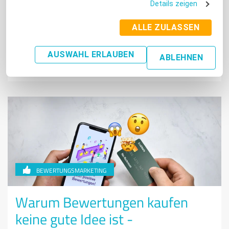
nicht, wie Sie reagieren sollen? Sind Sie frustriert, wenn
Details zeigen
Sie nicht wissen, wie Sie antworten sollen? Wissen Sie,
welche Auswirkungen Ihre Antwort auf
ALLE ZULASSEN
Kundenbewertungen auf Ihr Geschäft haben kann?
AUSWAHL ERLAUBEN
ABLEHNEN
Weiterlesen
BEWERTUNGSMARKETING
Warum Bewertungen kaufen
keine gute Idee ist -