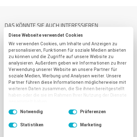
DAS KÖNNTE SIE AUCH INTERESSIEREN
Diese Webseite verwendet Cookies
Wir verwenden Cookies, um Inhalte und Anzeigen zu
personalisieren, Funktionen für soziale Medien anbieten
zu können und die Zugriffe auf unsere Website zu
analysieren. Außerdem geben wir Informationen zu Ihrer
Verwendung unserer Website an unsere Partner für
soziale Medien, Werbung und Analysen weiter. Unsere
BEWERTUNGSMARKETING
Partner führen diese Informationen möglicherweise mit
weiteren Daten zusammen, die Sie ihnen bereitgestellt
Der ultimative Leitfaden für die
haben oder die sie im Rahmen Ihrer Nutzung der Dienste
gesammelt haben.
perfekte Antwort auf
Einwilligungsauswahl
Notwendig
Präferenzen
Impressum
|
Datenschutzbestimmungen
Bewertungen
Statistiken
Marketing
Stöbern Sie durch Ihre Kundenbewertungen und wissen