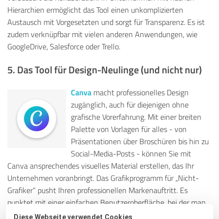
Hierarchien ermöglicht das Tool einen unkomplizierten
Austausch mit Vorgesetzten und sorgt für Transparenz. Es ist
zudem verknüpfbar mit vielen anderen Anwendungen, wie
GoogleDrive, Salesforce oder Trello.
5. Das Tool für Design-Neulinge (und nicht nur)
Canva
macht professionelles Design
zugänglich, auch für diejenigen ohne
grafische Vorerfahrung. Mit einer breiten
Palette von Vorlagen für alles - von
Präsentationen über Broschüren bis hin zu
Social-Media-Posts - können Sie mit
Canva ansprechendes visuelles Material erstellen, das Ihr
Unternehmen voranbringt. D
as Grafikprogramm für „Nicht-
Grafiker“ pusht Ihren professionellen Markenauftritt. Es
punktet mit einer einfachen Benutzeroberfläche, bei der man
keine Vorkenntnisse in Sachen Grafikdesign benötigt. Das
Diese Webseite verwendet Cookies