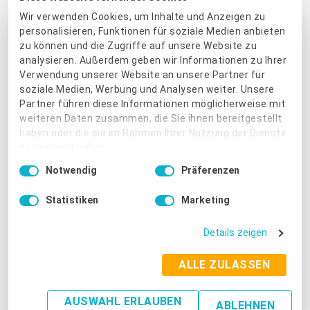
Programm speichert in der Pro-Version sogar Vorlagen,
Wir verwenden Cookies, um Inhalte und Anzeigen zu
Schriften und Logos, sodass Sie alles allzeit bereit haben.
personalisieren, Funktionen für soziale Medien anbieten
zu können und die Zugriffe auf unsere Website zu
Diese sieben Tools bieten leistungsfähige Lösungen, um Ihren
analysieren. Außerdem geben wir Informationen zu Ihrer
Arbeitstag zu organisieren, Ihre Produktivität zu steigern und
Verwendung unserer Website an unsere Partner für
soziale Medien, Werbung und Analysen weiter. Unsere
Ihre Daten sicher zu halten. Indem Sie die Vorteile dieser
Partner führen diese Informationen möglicherweise mit
Technologien nutzen, können Sie nicht nur Ihren Arbeitsfluss
weiteren Daten zusammen, die Sie ihnen bereitgestellt
verbessern, sondern auch sicherstellen, dass Ihr Unternehmen
haben oder die sie im Rahmen Ihrer Nutzung der Dienste
in der heutigen digitalen Welt erfolgreich ist.
gesammelt haben.
Einwilligungsauswahl
Notwendig
Präferenzen
Impressum
|
Datenschutzbestimmungen
Statistiken
Marketing
ProvenExpert ist ein gutes Tool für Sie, wenn Sie volle
Details zeigen
Kontrolle über Ihre Kundenbewertungen besitzen
möchten
ALLE ZULASSEN
AUSWAHL ERLAUBEN
ABLEHNEN