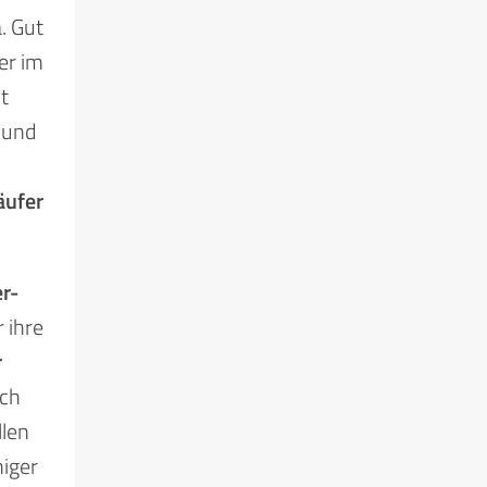
. Gut
ker im
t
 und
äufer
r-
r ihre
r
ich
llen
niger