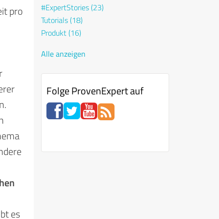
#ExpertStories
(23)
it pro
Tutorials
(18)
Produkt
(16)
Alle anzeigen
r
erer
Folge ProvenExpert auf
n.
n
Thema
ondere
chen
bt es