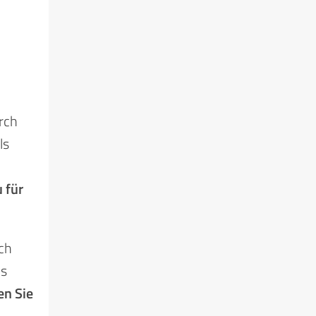
rch
ls
 für
ch
ls
en Sie