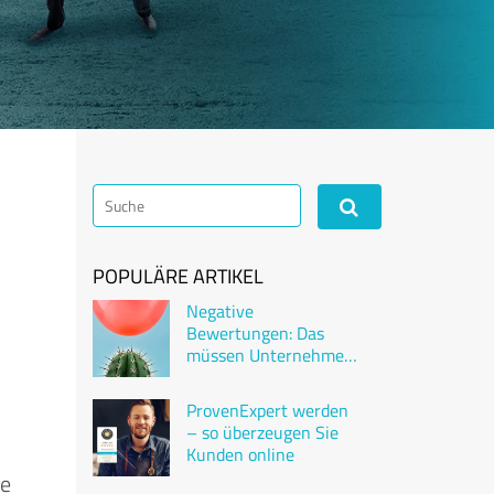
POPULÄRE ARTIKEL
Negative
Bewertungen: Das
müssen Unternehmen
wissen
ProvenExpert werden
– so überzeugen Sie
Kunden online
ie