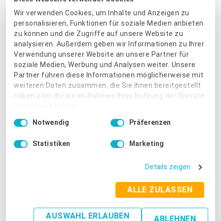
innovative Vorhaben zur Verbesserung von Produkten und
Dienstleistungen.
Wir verwenden Cookies, um Inhalte und Anzeigen zu
personalisieren, Funktionen für soziale Medien anbieten
zu können und die Zugriffe auf unsere Website zu
Vorteile:
analysieren. Außerdem geben wir Informationen zu Ihrer
Niedrige Zinssätze und flexible Tilgungsoptionen
Verwendung unserer Website an unsere Partner für
soziale Medien, Werbung und Analysen weiter. Unsere
Partner führen diese Informationen möglicherweise mit
Kombinierbarkeit mit anderen Förderprogrammen
weiteren Daten zusammen, die Sie ihnen bereitgestellt
haben oder die sie im Rahmen Ihrer Nutzung der Dienste
gesammelt haben.
7. Förderung von Innovationsclustern und
Einwilligungsauswahl
Notwendig
Präferenzen
Impressum
|
Datenschutzbestimmungen
Netzwerken
Statistiken
Marketing
Ein weiteres Förderinstrument ist die Unterstützung von
Innovationsclustern und Netzwerken.
In vielen Regionen
Details zeigen
haben sich Initiativen gebildet, die Unternehmen in ihrer
ALLE ZULASSEN
digitalen Transformation unterstützen. Diese Netzwerke bieten
nicht nur finanzielle Unterstützung, sondern auch Schulungen
und Beratungen, um die richtigen Digitalisierungsmaßnahmen
AUSWAHL ERLAUBEN
ABLEHNEN