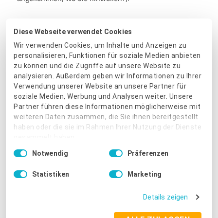
Machen Sie sich einen Plan (womit starte ich, was ist
Diese Webseite verwendet Cookies
mein Ziel, eliminieren Sie Hindernisse).
Wir verwenden Cookies, um Inhalte und Anzeigen zu
personalisieren, Funktionen für soziale Medien anbieten
Trauen Sie sich und bleiben Sie sich selbst treu (sich
zu können und die Zugriffe auf unsere Website zu
lieben mit allen Stärken und Schwächen - und stehen Sie
analysieren. Außerdem geben wir Informationen zu Ihrer
dazu!).
Verwendung unserer Website an unsere Partner für
soziale Medien, Werbung und Analysen weiter. Unsere
Partner führen diese Informationen möglicherweise mit
weiteren Daten zusammen, die Sie ihnen bereitgestellt
haben oder die sie im Rahmen Ihrer Nutzung der Dienste
gesammelt haben.
Einwilligungsauswahl
Über Veronika Vehr
Notwendig
Präferenzen
Impressum
|
Datenschutzbestimmungen
Veronika Vehr
ist seit über 30
Statistiken
Marketing
Jahren erfolgreich im Verkauf als
Führungskraft, Leiterin
Details zeigen
Personalentwicklung und Trainerin