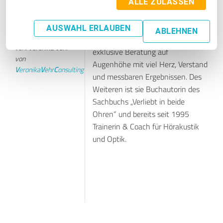
für tausende Mitarbeiter tätig. Die
ALLE ZULASSEN
Gastbeitrag von:
Expertin für Hörakustik steht mit
Martina Hautau
Crisis
& Life Management
ihrem Unternehmen
AUSWAHL ERLAUBEN
ABLEHNEN
Expertin Gastbeitrag
V
eronika
V
ehr
C
onsulting für
von: Veronika Vehr
exklusive Beratung auf
von
Augenhöhe mit viel Herz, Verstand
V
eronika
V
ehr
C
onsulting
und messbaren Ergebnissen. Des
Weiteren ist sie Buchautorin des
Sachbuchs „Verliebt in beide
Ohren“ und bereits seit 1995
Trainerin & Coach für Hörakustik
und Optik.