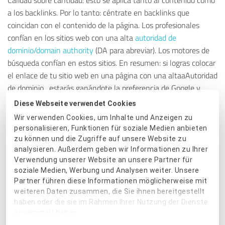
a los backlinks. Por lo tanto: céntrate en backlinks que
coincidan con el contenido de la página. Los profesionales
confían en los sitios web con una alta
autoridad de
dominio/domain authority
(DA para abreviar). Los motores de
búsqueda confían en estos sitios. En resumen: si logras colocar
el enlace de tu sitio web en una página con una altaaAutoridad
de dominio , estarás ganándote la preferencia de Google y
otros motores de búsqueda. Con la herramienta
MozBar
,
Diese Webseite verwendet Cookies
puedes comparar la autoridad de dominio de diferentes sitios
Wir verwenden Cookies, um Inhalte und Anzeigen zu
web.
personalisieren, Funktionen für soziale Medien anbieten
zu können und die Zugriffe auf unsere Website zu
analysieren. Außerdem geben wir Informationen zu Ihrer
Verwendung unserer Website an unsere Partner für
7. Utiliza nombres de archivo y etiquetas ALT
soziale Medien, Werbung und Analysen weiter. Unsere
Partner führen diese Informationen möglicherweise mit
Las imágenes son importantes: gracias a las imágenes, una
weiteren Daten zusammen, die Sie ihnen bereitgestellt
página aparece no solo en la búsqueda de texto, sino también
haben oder die sie im Rahmen Ihrer Nutzung der Dienste
en la de imágenes. Siempre que se utilice correctamente la
gesammelt haben.
etiqueta ALT: describe bien lo que se ve en la imagen. Si las
Einwilligungsauswahl