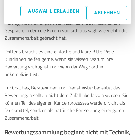
sollten sich bewusst anschauen, an welchen Punkten im
Kundenkontakt Feedback ganz natürlich entstehen kann.
AUSWAHL ERLAUBEN
ABLEHNEN
Nach einem Erfolgserlebnis. Nach einem abgeschlossenen
Auftrag. Nach einer positiven Nachricht. Oder nach einem
Gespräch, in dem die Kundin von sich aus sagt, wie viel ihr die
Zusammenarbeit gebracht hat.
Drittens braucht es eine einfache und klare Bitte. Viele
Kundinnen helfen gerne, wenn sie wissen, warum ihre
Bewertung wichtig ist und wenn der Weg dorthin
unkompliziert ist.
Für Coaches, Beraterinnen und Dienstleister bedeutet das:
Bewertungen sollten nicht dem Zufall überlassen werden. Sie
können Teil des eigenen Kundenprozesses werden. Nicht als
Druckmittel, sondern als natürliche Fortsetzung einer guten
Zusammenarbeit.
Bewertungssammlung beginnt nicht mit Technik,