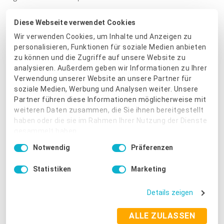
Unternehmen können viel über sich selbst schreiben. Dass sie
Diese Webseite verwendet Cookies
professionell sind. Dass sie unterstützen. Dass sie gute
Wir verwenden Cookies, um Inhalte und Anzeigen zu
Ergebnisse liefern. Aber wenn Kundinnen erzählen, was sie
personalisieren, Funktionen für soziale Medien anbieten
erlebt haben, entsteht eine andere Form von Glaubwürdigkeit.
zu können und die Zugriffe auf unsere Website zu
analysieren. Außerdem geben wir Informationen zu Ihrer
Was andere Selbstständige von Michaela lernen
Verwendung unserer Website an unsere Partner für
soziale Medien, Werbung und Analysen weiter. Unsere
können
Partner führen diese Informationen möglicherweise mit
weiteren Daten zusammen, die Sie ihnen bereitgestellt
Michaelas Beispiel zeigt nicht einfach nur, dass man viele
haben oder die sie im Rahmen Ihrer Nutzung der Dienste
Bewertungen sammeln kann. Es zeigt vor allem, dass
gesammelt haben.
Bewertungssammlung dann besonders gut funktioniert, wenn
Einwilligungsauswahl
Notwendig
Präferenzen
Impressum
|
Datenschutzbestimmungen
drei Dinge zusammenkommen:
Statistiken
Marketing
Erstens braucht es zufriedene Kundinnen. Ohne echte
Erfahrung gibt es auch kein echtes Feedback.
Details zeigen
Zweitens braucht es den richtigen Moment. Unternehmen
ALLE ZULASSEN