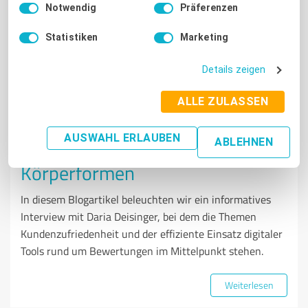
Notwendig
Präferenzen
Impressum
|
Datenschutzbestimmungen
Statistiken
Marketing
Details zeigen
KUNDEN & PARTNER
ALLE ZULASSEN
#ExpertStories: Einblicke aus
AUSWAHL ERLAUBEN
ABLEHNEN
unserem Interview mit
Körperformen
In diesem Blogartikel beleuchten wir ein informatives
Interview mit Daria Deisinger, bei dem die Themen
Kundenzufriedenheit und der effiziente Einsatz digitaler
Tools rund um Bewertungen im Mittelpunkt stehen.
Weiterlesen