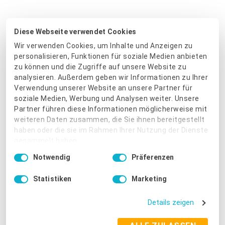
Diese Webseite verwendet Cookies
Wir verwenden Cookies, um Inhalte und Anzeigen zu
personalisieren, Funktionen für soziale Medien anbieten
zu können und die Zugriffe auf unsere Website zu
analysieren. Außerdem geben wir Informationen zu Ihrer
Verwendung unserer Website an unsere Partner für
soziale Medien, Werbung und Analysen weiter. Unsere
Partner führen diese Informationen möglicherweise mit
Was KlickTipp automatisch für dich anlegt
weiteren Daten zusammen, die Sie ihnen bereitgestellt
haben oder die sie im Rahmen Ihrer Nutzung der Dienste
Für jede neue Umfrage in ProvenExpert legt KlickTipp
gesammelt haben.
Platzhalter
automatisch einen
für den Umfragelink an und
Einwilligungsauswahl
Notwendig
Präferenzen
Tags
mehrere
, z. B.:
Impressum
|
Datenschutzbestimmungen
Statistiken
Marketing
„Umfrage betreten“ – der Kontakt hat auf den
Bewertungslink geklickt
Details zeigen
„Umfrage bewertet“ – der Kontakt hat eine
Bewertung abgegeben