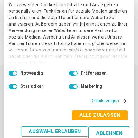
Wir verwenden Cookies, um Inhalte und Anzeigen zu
selbst in die Hand.
personalisieren, Funktionen für soziale Medien anbieten
zu können und die Zugriffe auf unsere Website zu
analysieren. Außerdem geben wir Informationen zu Ihrer
JETZT STARTEN
Verwendung unserer Website an unsere Partner für
soziale Medien, Werbung und Analysen weiter. Unsere
Partner führen diese Informationen möglicherweise mit
weiteren Daten zusammen, die Sie ihnen bereitgestellt
Beitrag weiterempfehlen:
haben oder die sie im Rahmen Ihrer Nutzung der Dienste
gesammelt haben.
Einwilligungsauswahl
Notwendig
Präferenzen
Impressum
|
Datenschutzbestimmungen
DAS KÖNNTE SIE AUCH INTERESSIEREN
Statistiken
Marketing
Details zeigen
ALLE ZULASSEN
AUSWAHL ERLAUBEN
ABLEHNEN