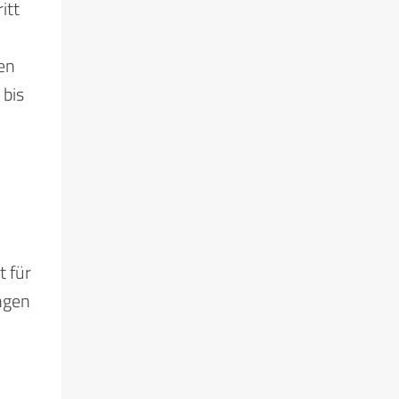
itt
en
 bis
t für
ngen