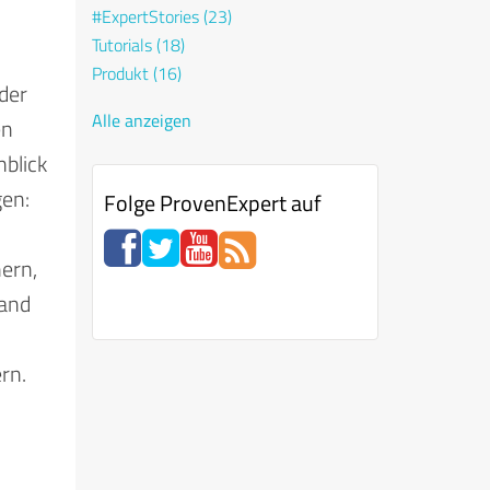
#ExpertStories
(23)
Tutorials
(18)
Produkt
(16)
der
Alle anzeigen
en
blick
gen:
Folge ProvenExpert auf
nern,
mand
rn.