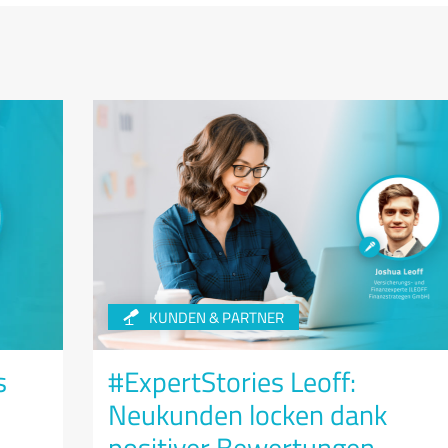
KUNDEN & PARTNER
s
#ExpertStories Leoff:
Neukunden locken dank
positiver Bewertungen