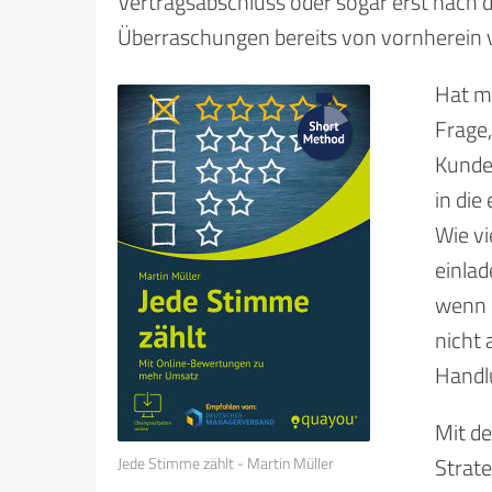
Vertragsabschluss oder sogar erst nach 
Überraschungen bereits von vornherein 
Hat ma
Frage
Kunde
in die
Wie vi
einlad
wenn s
nicht 
Handl
Mit d
Strat
Jede Stimme zählt - Martin Müller