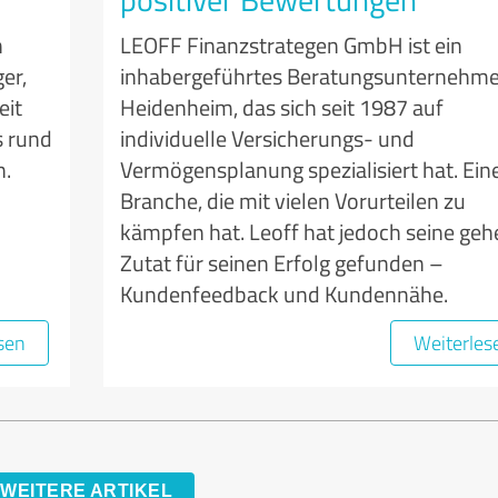
n
LEOFF Finanzstrategen GmbH ist ein
er,
inhabergeführtes Beratungsunternehme
eit
Heidenheim, das sich seit 1987 auf
s rund
individuelle Versicherungs- und
n.
Vermögensplanung spezialisiert hat. Ein
Branche, die mit vielen Vorurteilen zu
kämpfen hat. Leoff hat jedoch seine ge
Zutat für seinen Erfolg gefunden –
Kundenfeedback und Kundennähe.
sen
Weiterles
WEITERE ARTIKEL