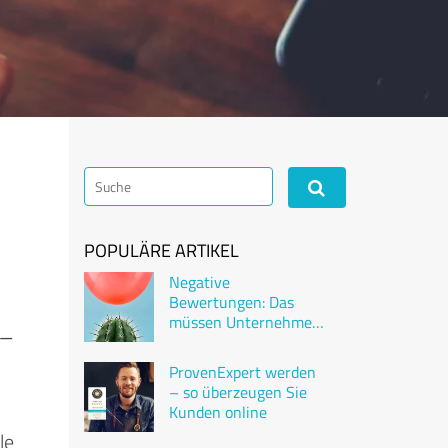
POPULÄRE ARTIKEL
Negative
Bewertungen: Das
müssen Unternehmen
 –
wissen
ProvenExpert werden
– so überzeugen Sie
Kunden online
le