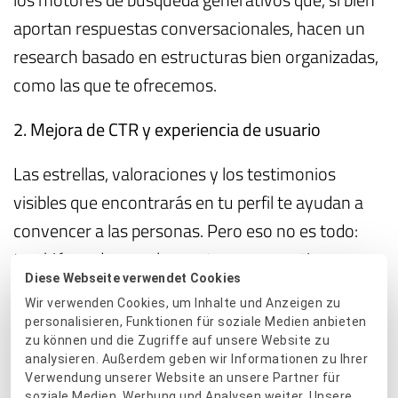
aportan respuestas conversacionales, hacen un
research basado en estructuras bien organizadas,
como las que te ofrecemos.
2.
Mejora de CTR y experiencia de usuario
Las estrellas, valoraciones y los testimonios
visibles que encontrarás en tu perfil te ayudan a
convencer a las personas
. Pero eso no es todo:
también seducen a los motores generativos, pues
Diese Webseite verwendet Cookies
priorizan los negocios que tienen una alta tasa de
Wir verwenden Cookies, um Inhalte und Anzeigen zu
clics, ya que lo interpretan como sinónimos de
personalisieren, Funktionen für soziale Medien anbieten
calidad.
zu können und die Zugriffe auf unsere Website zu
analysieren. Außerdem geben wir Informationen zu Ihrer
Verwendung unserer Website an unsere Partner für
3.
Aumento de las ventas
soziale Medien, Werbung und Analysen weiter. Unsere