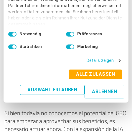
Partner führen diese Informationen möglicherweise mit
Si haces un buen trabajo de posicionamiento
weiteren Daten zusammen, die Sie ihnen bereitgestellt
haben oder die sie im Rahmen Ihrer Nutzung der Dienste
desde ahora, empezarás a ser recomendado por
gesammelt haben.
LLMs, lo cual contribuirá a que obtengas más
Einwilligungsauswahl
Notwendig
Präferenzen
Impressum
|
Datenschutzbestimmungen
ventas
.
¡Y ahora es el momento perfecto para
Statistiken
Marketing
empezar a utilizar los servicios de ProvenExpert!
No todas las empresas están optimizando su
Details zeigen
posicionamiento pensando en esto, algo que te
ALLE ZULASSEN
dará una ventaja competitiva.
AUSWAHL ERLAUBEN
ABLEHNEN
GEO no es el futuro, es el presente
Si bien todavía no conocemos el potencial del GEO,
para empezar a aprovechar sus beneficios, es
necesario actuar ahora. Con la expansión de la IA