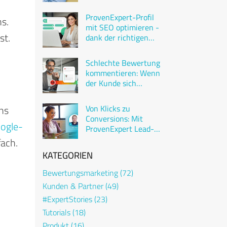
ProvenExpert-Profil
ns.
mit SEO optimieren -
st.
dank der richtigen
Keywords
Schlechte Bewertung
kommentieren: Wenn
der Kunde sich
beschwert
ins
Von Klicks zu
Conversions: Mit
oogle-
ProvenExpert Lead-
Generierung
fach.
verdoppeln
KATEGORIEN
Bewertungsmarketing
(72)
Kunden & Partner
(49)
#ExpertStories
(23)
Tutorials
(18)
Produkt
(16)