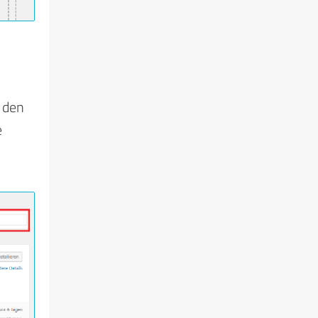
s den
e