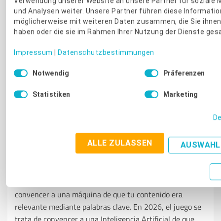
Verwendung unserer Website an unsere Partner für soziale 
und Analysen weiter. Unsere Partner führen diese Informati
möglicherweise mit weiteren Daten zusammen, die Sie ihnen 
haben oder die sie im Rahmen Ihrer Nutzung der Dienste ge
Impressum
|
Datenschutzbestimmungen
Einwilligungsauswahl
Notwendig
Präferenzen
Statistiken
Marketing
REPUTACION ONLINE
De
SEO en 2026: Por qué tu
reputación vale más que tus
ALLE ZULASSEN
AUSWAHL
palabras clave
Durante la última década, el SEO se trataba de
convencer a una máquina de que tu contenido era
relevante mediante palabras clave. En 2026, el juego se
trata de convencer a una Inteligencia Artificial de que