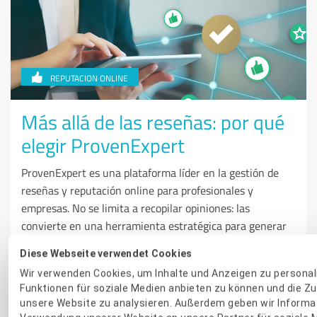
REPUTACION ONLINE
Más allá de las reseñas: por qué
elegir ProvenExpert
ProvenExpert es una plataforma líder en la gestión de
reseñas y reputación online para profesionales y
empresas. No se limita a recopilar opiniones: las
convierte en una herramienta estratégica para generar
confianza, mejorar la visibilidad y aumentar las
Diese Webseite verwendet Cookies
conversiones. Por eso, cada vez más negocios la eligen
Wir verwenden Cookies, um Inhalte und Anzeigen zu personali
frente a otras plataformas de reseñas.
Funktionen für soziale Medien anbieten zu können und die Zu
unsere Website zu analysieren. Außerdem geben wir Informat
Leer más