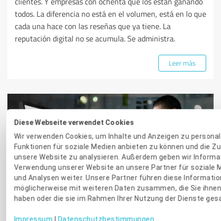
clientes. Y empresas con ochenta que los están ganando
todos. La diferencia no está en el volumen, está en lo que
cada una hace con las reseñas que ya tiene. La
reputación digital no se acumula. Se administra.
Leer más
Diese Webseite verwendet Cookies
Wir verwenden Cookies, um Inhalte und Anzeigen zu personali
Funktionen für soziale Medien anbieten zu können und die Zu
unsere Website zu analysieren. Außerdem geben wir Informat
MARKETING DE RESEÑAS
Verwendung unserer Website an unsere Partner für soziale 
und Analysen weiter. Unsere Partner führen diese Informati
möglicherweise mit weiteren Daten zusammen, die Sie ihnen 
El sello de calidad: qué es, para
haben oder die sie im Rahmen Ihrer Nutzung der Dienste ge
qué sirve y por qué aumenta tus
Impressum
|
Datenschutzbestimmungen