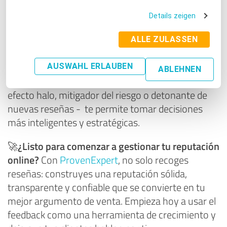
Esto no solo genera engagement, sino que
también anima a otros a participar.
Details zeigen
Cada opinión de un cliente es una oportunidad
ALLE ZULASSEN
para aprender, mejorar y crecer. Comprender
cómo influyen las calificaciones en la percepción
AUSWAHL ERLAUBEN
ABLEHNEN
del consumidor - ya sea como prueba social,
efecto halo, mitigador del riesgo o detonante de
nuevas reseñas - te permite tomar decisiones
más inteligentes y estratégicas.
🚀¿Listo para comenzar a gestionar tu reputación
online?
Con
ProvenExpert
, no solo recoges
reseñas: construyes una reputación sólida,
transparente y confiable que se convierte en tu
mejor argumento de venta. Empieza hoy a usar el
feedback como una herramienta de crecimiento y