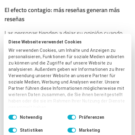
El efecto contagio: más reseñas generan más
reseñas
Las personas tienden a dejar su opinión cuando
ven que otros ya lo han hecho. Mostrar
Diese Webseite verwendet Cookies
activamente tus calificaciones y destacar los
Wir verwenden Cookies, um Inhalte und Anzeigen zu
testimonios positivos motiva a más clientes a
personalisieren, Funktionen für soziale Medien anbieten
zu können und die Zugriffe auf unsere Website zu
compartir su experiencia. Este "efecto contagio"
analysieren. Außerdem geben wir Informationen zu Ihrer
crea una dinámica positiva que alimenta tu
Verwendung unserer Website an unsere Partner für
reputación online de forma orgánica.
soziale Medien, Werbung und Analysen weiter. Unsere
Partner führen diese Informationen möglicherweise mit
Cómo incentivarlo
: Utiliza ProvenExpert para
weiteren Daten zusammen, die Sie ihnen bereitgestellt
haben oder die sie im Rahmen Ihrer Nutzung der Dienste
facilitar el envío de solicitudes de reseña tras cada
gesammelt haben.
compra o servicio. Automatiza este proceso con
Einwilligungsauswahl
Notwendig
Präferenzen
herramientas como Zapier y recuerda siempre
Impressum
|
Datenschutzbestimmungen
agradecer públicamente las opiniones recibidas.
Statistiken
Marketing